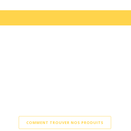
Aliment du Québec
Tempehine dans un
magasin près de chez vous
COMMENT TROUVER NOS PRODUITS