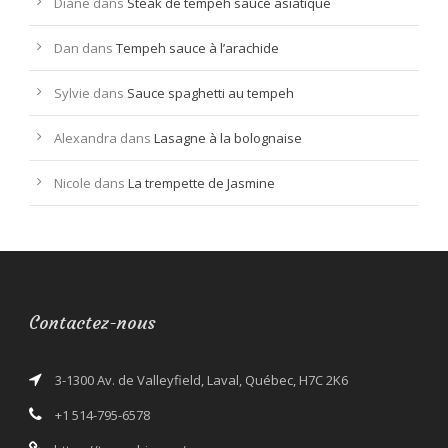
Diane
dans
Steak de tempeh sauce asiatique
Dan
dans
Tempeh sauce à l’arachide
Sylvie
dans
Sauce spaghetti au tempeh
Alexandra
dans
Lasagne à la bolognaise
Nicole
dans
La trempette de Jasmine
Contactez-nous
3-1300 Av. de Valleyfield, Laval, Québec, H7C 2K6
+1 514-795-6578