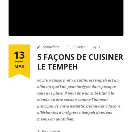
FR
Tempehine
Cuisiner
1
13
5 FAÇONS DE CUISINER
LE TEMPEH
MAR
Facile à cuisiner et versatile, le tempeh est un
aliment que l’on peut intégrer dans presque
tous nos plats. Il peut être un substitut à la
viande ou être cuisiné comme l’aliment
principal de votre assiette. Découvrez 5 façons
alléchantes d’intégrer le tempeh dans vos
menus du quotidien.
1- En salade