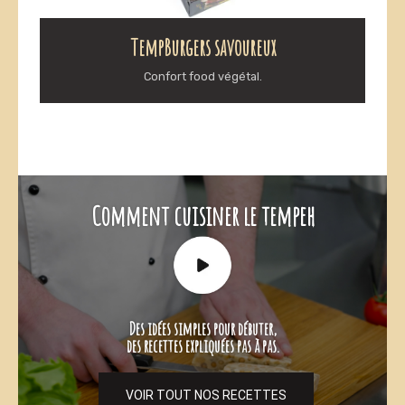
TempBurgers savoureux
Confort food végétal.
C
o
m
m
e
n
t
c
u
i
s
i
n
e
r
l
e
t
e
m
p
e
h
D
e
s
i
d
é
e
s
s
i
m
p
l
e
s
p
o
u
r
d
é
b
u
t
e
r
,
d
e
s
r
e
c
e
t
t
e
s
e
x
p
l
i
q
u
é
e
s
p
a
s
à
p
a
s
.
VOIR TOUT NOS RECETTES