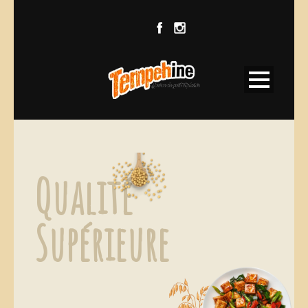
Q
u
a
l
i
t
é
S
u
p
é
r
i
e
u
r
e