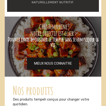
NATURELLEMENT NUTRITIF.
C
h
e
z
T
e
m
p
e
h
i
n
e
n
o
t
r
e
o
b
j
e
c
t
i
f
e
s
t
c
l
a
i
r
:
D
o
n
n
e
r
e
n
v
i
e
d
e
c
u
i
s
i
n
e
r
l
e
t
e
m
p
e
h
s
a
n
s
s
e
c
o
m
p
l
i
q
u
e
r
l
a
v
i
e
.
MIEUX NOUS CONNAITRE
Nos produits
Des produits tempeh conçus pour changer votre
quotidien.