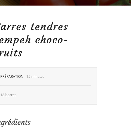
arres tendres
tempeh choco-
ruits
PRÉPARATION
15 minutes
18 barres
ngrédients