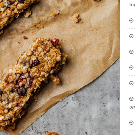
In
or