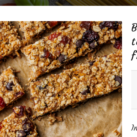
B
f
I