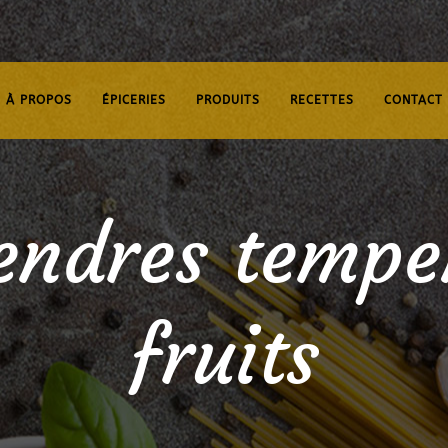
À PROPOS
ÉPICERIES
PRODUITS
RECETTES
CONTACT
tendres tempe
fruits