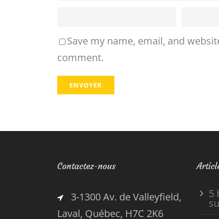
Save my name, email, and website 
comment.
Contactez-nous
Articl
5 
3-1300 Av. de Valleyfield,
su
Laval, Québec, H7C 2K6