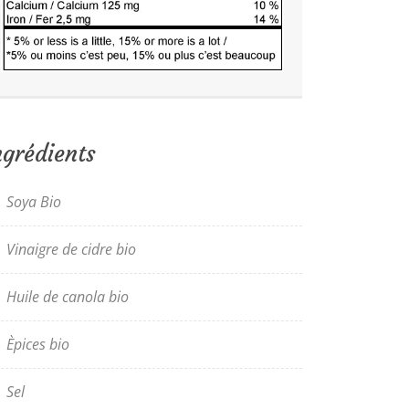
ngrédients
Soya Bio
Vinaigre de cidre bio
Huile de canola bio
Èpices bio
Sel