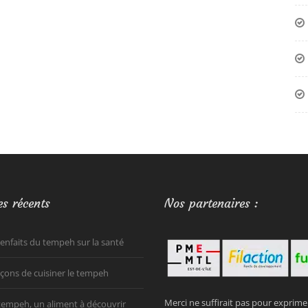
es récents
Nos partenaires :
ienfaits du tempeh sur la santé
açons de cuisiner le tempeh
Merci ne suffirait pas pour exprim
tempeh, un aliment à découvrir