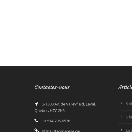
Contactez-nous
Articl
5 b
3-1300 Av. de Valleyfield, Laval,
Québec, H7C 2K6
5 f
+1 514-795-6578
Le 
https://tempehine.ca/