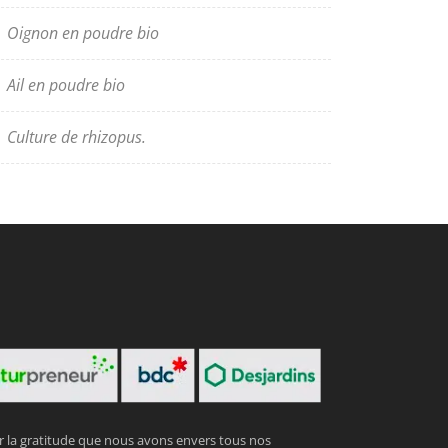
Oignon en poudre bio
Ail en poudre bio
Culture de rhizopus.
er la gratitude que nous avons envers tous nos