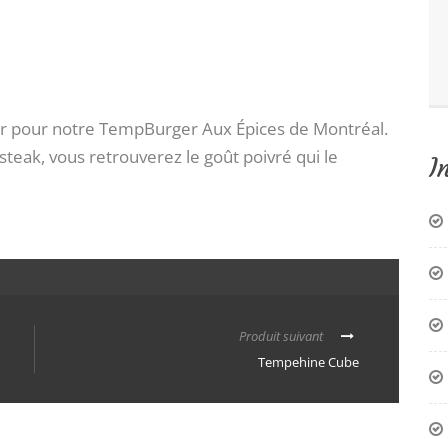
uer pour notre TempBurger Aux Épices de Montréal.
teak, vous retrouverez le goût poivré qui le
I
Produit suivant
Tempehine Cube