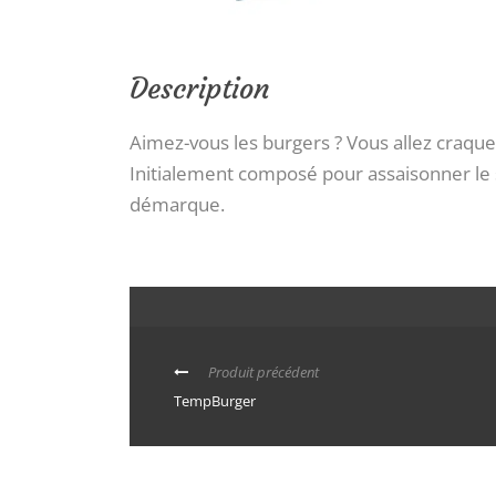
Description
Aimez-vous les burgers ? Vous allez craq
Initialement composé pour assaisonner le s
démarque.
Produit précédent
TempBurger