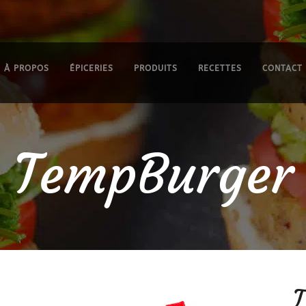
À PROPOS
ÉPICERIES
PRODUITS
RECETTES
CONTACT
TempBurger