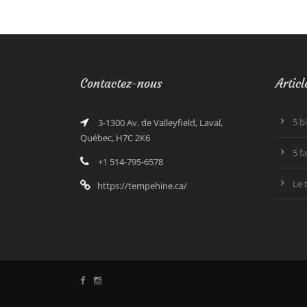
Contactez-nous
Articl
5 b
3-1300 Av. de Valleyfield, Laval,
Québec, H7C 2K6
5 f
+1 514-795-6578
Le 
https://tempehine.ca/