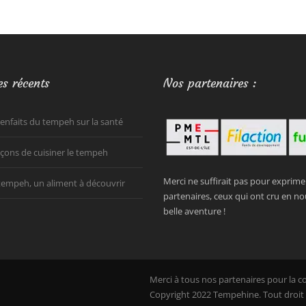
es récents
Nos partenaires :
ienfaits du tempeh sur la santé
açons de cuisiner le tempeh
Merci ne suffirait pas pour exprim
tempeh, un aliment à découvrir
partenaires, ceux qui ont cru en no
belle aventure !
Merci à tous nos partenaires pour la co
Copyright 2022 Tempehine. Tout droit 