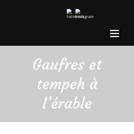
Gaufres et
tempeh à
l’érable