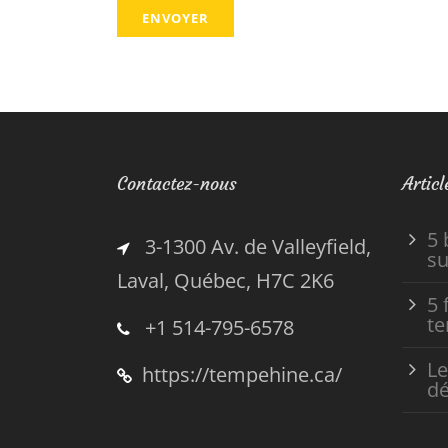
Contactez-nous
Articl
5 
3-1300 Av. de Valleyfield,
su
Laval, Québec, H7C 2K6
5 
t
+1 514-795-6578
Le
https://tempehine.ca/
dé