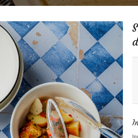
d
I
In