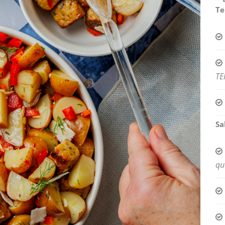
T
TE
Sa
qu