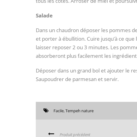
tous les côtés. Arroser de miel et poursuiv
Salade
Dans un chaudron déposer les pommes de te
et porter à ébullition. Cuire jusqu’à ce qu
laisser reposer 2 ou 3 minutes. Les pomme
absorberont plus facilement les ingrédient
Déposer dans un grand bol et ajouter le re
Saupoudrer de parmesan et servir.
Facile
,
Tempeh nature
Produit précédent