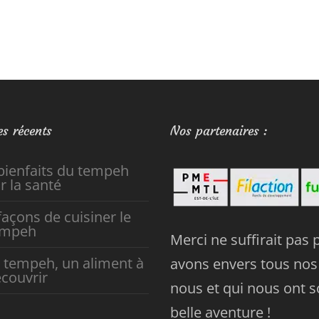
es récents
Nos partenaires :
bienfaits du tempeh
r la santé
façons de cuisiner le
empeh
Merci ne suffirait pas
 tempeh, un aliment à
avons envers tous nos 
couvrir
nous et qui nous ont s
belle aventure !