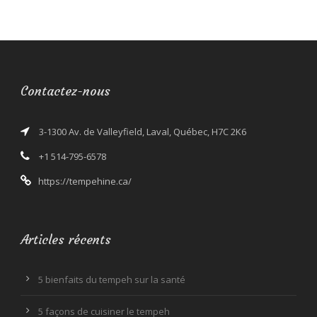
Contactez-nous
3-1300 Av. de Valleyfield, Laval, Québec, H7C 2K6
+1 514-795-6578
https://tempehine.ca/
Articles récents
5 bienfaits du tempeh sur la santé
5 façons de cuisiner le tempeh