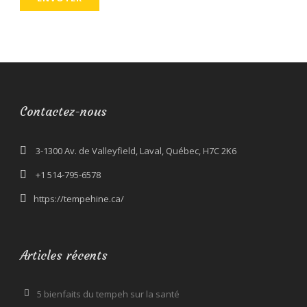
Contactez-nous
3-1300 Av. de Valleyfield, Laval, Québec, H7C 2K6
+1 514-795-6578
https://tempehine.ca/
Articles récents
5 bienfaits du tempeh sur la santé