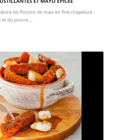
USTILLANTES ET MAYO ÉPICÉE
réduire les flocons de maïs en fine chapelure.
 et du poivre....