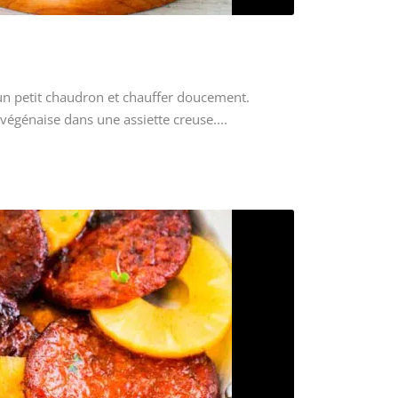
n petit chaudron et chauffer doucement.
végénaise dans une assiette creuse....