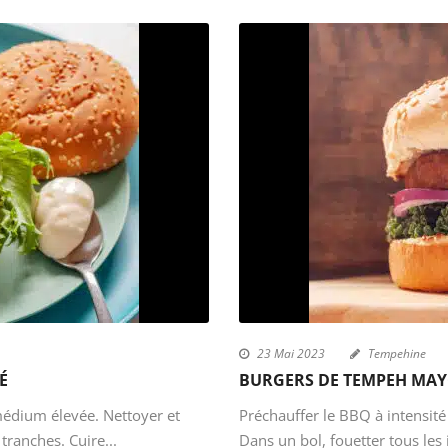
23 Mai 2023
Tempehine
É
BURGERS DE TEMPEH MAY
médium élevée. Nettoyer et
Préchauffer le BBQ à intensité 
tranches. Cuire...
Dans un bol, fouetter tous les 