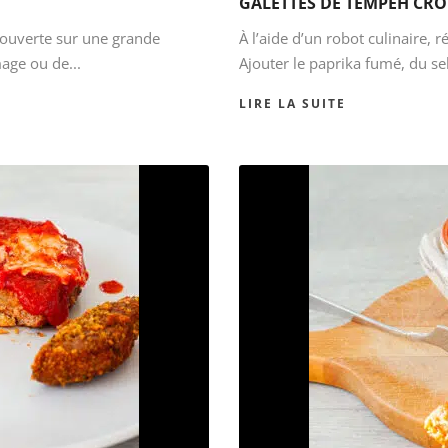
GALETTES DE TEMPEH CRO
 ouverte sur une grande
À l’aide d’un robot culinaire, 
age ou de...
Ajouter le paprika fumé, du sel
LIRE LA SUITE