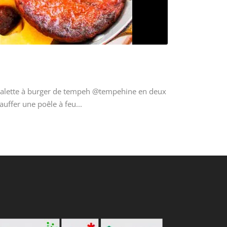
galette à burger de tempeh @tempehine en deux
auffer une poêle à feu...