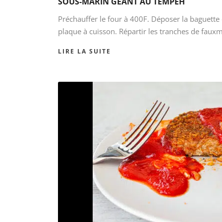
SOUS-MARIN GÉANT AU TEMPEH
Préchauffer le four à 400F. Déposer la baguette
plaque à cuisson. Répartir les tranches de fauxm
LIRE LA SUITE