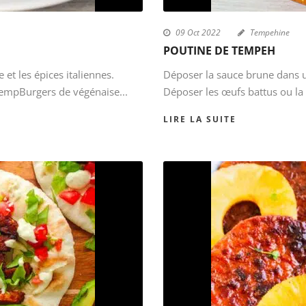
09 Oct 2022
Tempehine
POUTINE DE TEMPEH
 et les épices italiennes.
Déposer la sauce brune dans u
TempBurgers de végénaise...
Déposer les œufs battus ou la 
LIRE LA SUITE