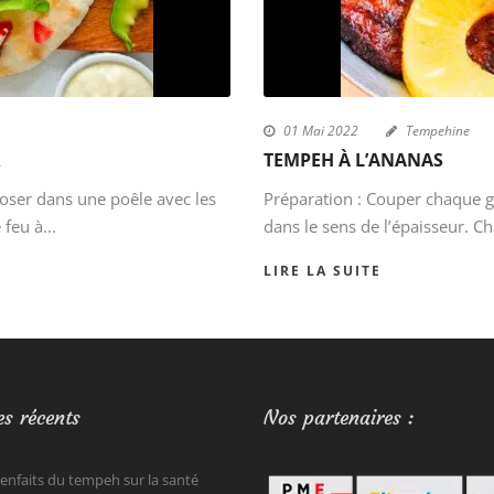
01 Mai 2022
Tempehine
R
TEMPEH À L’ANANAS
oser dans une poêle avec les
Préparation : Couper chaque 
feu à...
dans le sens de l’épaisseur. Ch
LIRE LA SUITE
es récents
Nos partenaires :
ienfaits du tempeh sur la santé