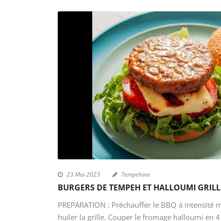
23 Mai 2023
Tempehine
BURGERS DE TEMPEH ET HALLOUMI GRILL
PREPARATION : Préchauffer le BBQ à intensité 
huiler la grille. Couper le fromage halloumi en 4 