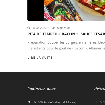
26 Juil 2022
Tempehine
PITA DE TEMPEH « BACON », SAUCE CÉSA
Préparation Couper les burgers en lanières. Dép
ingrédients pour le goût de « bacon ». Allumer le 
LIRE LA SUITE
Contactez-nous
Articl
5 b
3-1300 Av. de Valleyfield, Laval,